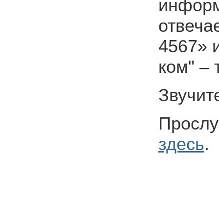
информ
отвеча
4567» 
ком" – 
Звучит
Прослу
здесь
.