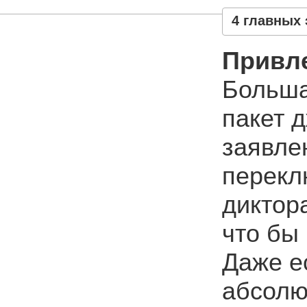
4 главных 
Привл
Больша
пакет д
заявлен
перекл
диктор
что бы
Даже е
абсолю