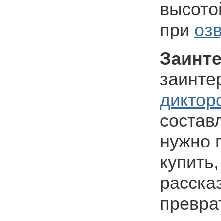
высото
при
озв
Заинт
заинте
дикторс
состав
нужно 
купить,
расска
превра