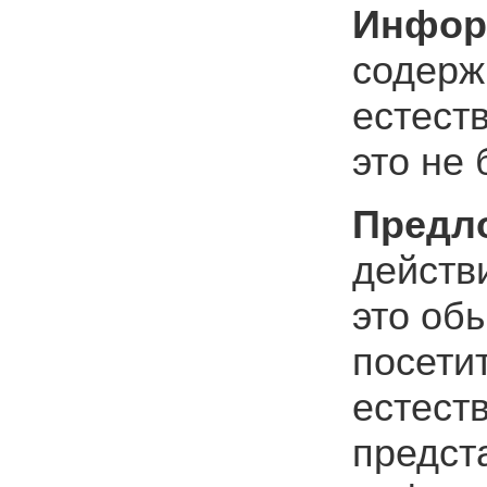
Инфор
содерж
естест
это не
Предл
действ
это обы
посети
естест
предста