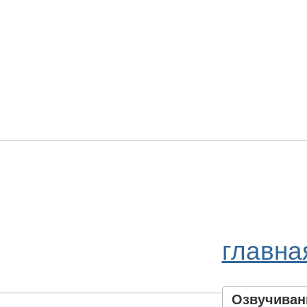
главна
Озвучивани