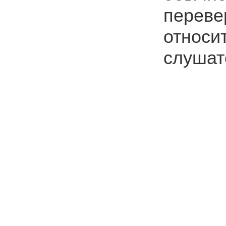
переве
относи
слушат