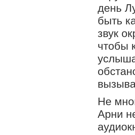
день Л
быть ка
звук о
чтобы к
услыша
обстан
вызыва
Не мно
Арни н
аудиокн