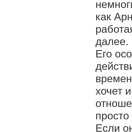
немног
как Ар
работа
далее.
Его ос
действ
времени
хочет и
отноше
просто
Если о