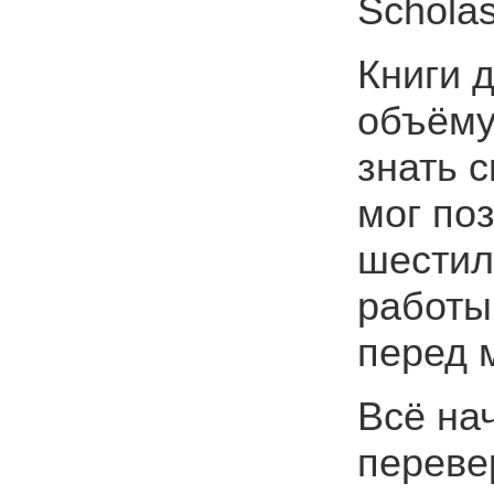
Scholas
Книги 
объёму
знать 
мог поз
шестиле
работы 
перед 
Всё нач
переве