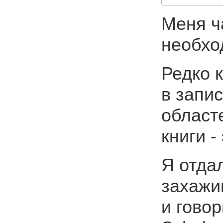
Меня ч
необхо
Редко 
в запис
област
книги -
Я отда
захажи
и говор