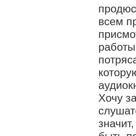
продюс
всем п
присмо
работы
потряс
котору
аудиок
Хочу за
слушат
значит,