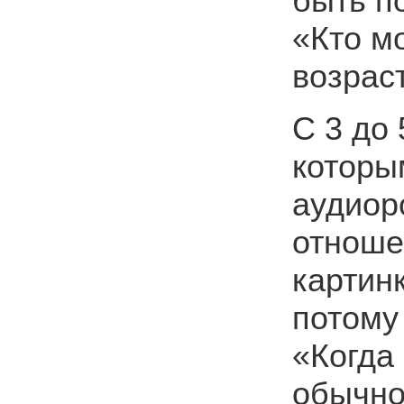
быть п
«Кто м
возрас
С 3 до 
которы
аудиор
отноше
картинк
потому
«Когда
обычно