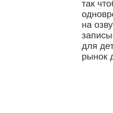
так что
одновр
на озв
записы
для де
рынок 